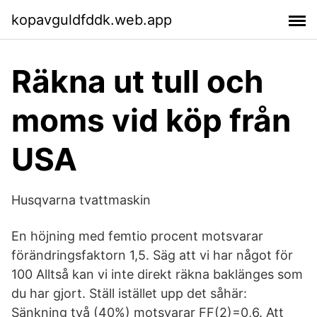
kopavguldfddk.web.app
Räkna ut tull och
moms vid köp från
USA
Husqvarna tvattmaskin
En höjning med femtio procent motsvarar
förändringsfaktorn 1,5. Säg att vi har något för
100 Alltså kan vi inte direkt räkna baklänges som
du har gjort. Ställ istället upp det såhär:
Sänkning två (40%) motsvarar FF(2)=0,6. Att