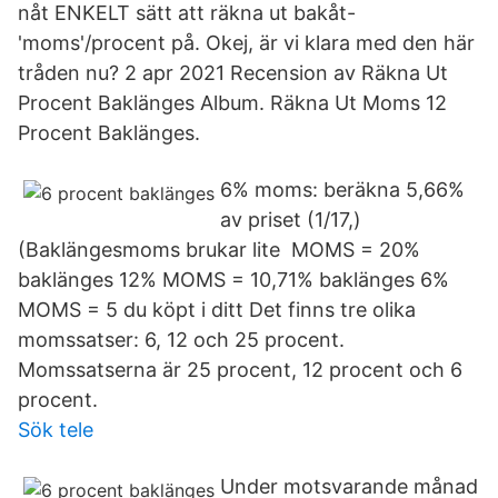
nåt ENKELT sätt att räkna ut bakåt-
'moms'/procent på. Okej, är vi klara med den här
tråden nu? 2 apr 2021 Recension av Räkna Ut
Procent Baklänges Album. Räkna Ut Moms 12
Procent Baklänges.
6% moms: beräkna 5,66%
av priset (1/17,)
(Baklängesmoms brukar lite MOMS = 20%
baklänges 12% MOMS = 10,71% baklänges 6%
MOMS = 5 du köpt i ditt Det finns tre olika
momssatser: 6, 12 och 25 procent.
Momssatserna är 25 procent, 12 procent och 6
procent.
Sök tele
Under motsvarande månad