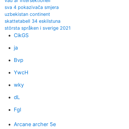
vad är intersektionell
sva 4 pokazivača smjera
uzbekistan continent
skattetabell 34 eskilstuna
största språken i sverige 2021
CikGS
ja
Bvp
YwcH
wky
dL
FgI
Arcane archer 5e