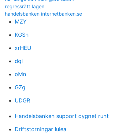
regressrätt lagen
handelsbanken internetbanken.se
MZY
KGSn
xrHEU
dqI
oMn
GZg
UDGR
Handelsbanken support dygnet runt
Driftstorningar lulea