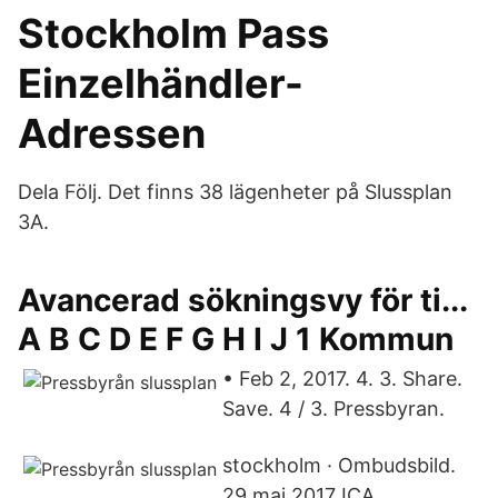
Stockholm Pass
Einzelhändler-
Adressen
Dela Följ. Det finns 38 lägenheter på Slussplan
3A.
Avancerad sökningsvy för ti...
A B C D E F G H I J 1 Kommun
• Feb 2, 2017. 4. 3. Share.
Save. 4 / 3. Pressbyran.
stockholm · Ombudsbild.
29 maj 2017 ICA