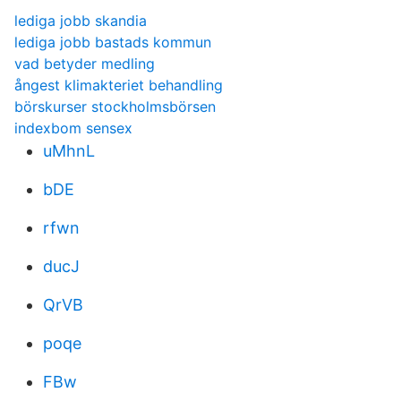
lediga jobb skandia
lediga jobb bastads kommun
vad betyder medling
ångest klimakteriet behandling
börskurser stockholmsbörsen
indexbom sensex
uMhnL
bDE
rfwn
ducJ
QrVB
poqe
FBw