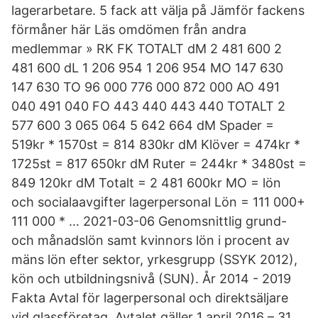
lagerarbetare. 5 fack att välja på Jämför fackens
förmåner här Läs omdömen från andra
medlemmar » RK FK TOTALT dM 2 481 600 2
481 600 dL 1 206 954 1 206 954 MO 147 630
147 630 TO 96 000 776 000 872 000 AO 491
040 491 040 FO 443 440 443 440 TOTALT 2
577 600 3 065 064 5 642 664 dM Spader =
519kr * 1570st = 814 830kr dM Klöver = 474kr *
1725st = 817 650kr dM Ruter = 244kr * 3480st =
849 120kr dM Totalt = 2 481 600kr MO = lön
och socialaavgifter lagerpersonal Lön = 111 000+
111 000 * … 2021-03-06 Genomsnittlig grund-
och månadslön samt kvinnors lön i procent av
mäns lön efter sektor, yrkesgrupp (SSYK 2012),
kön och utbildningsnivå (SUN). År 2014 - 2019
Fakta Avtal för lagerpersonal och direktsäljare
vid glassföretag. Avtalet gäller 1 april 2016 – 31