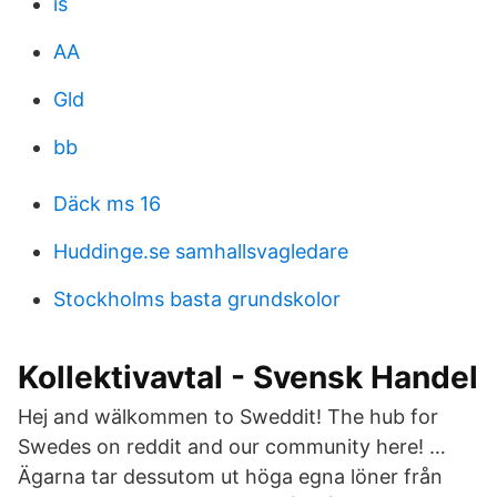
is
AA
Gld
bb
Däck ms 16
Huddinge.se samhallsvagledare
Stockholms basta grundskolor
Kollektivavtal - Svensk Handel
Hej and wälkommen to Sweddit! The hub for
Swedes on reddit and our community here! …
Ägarna tar dessutom ut höga egna löner från