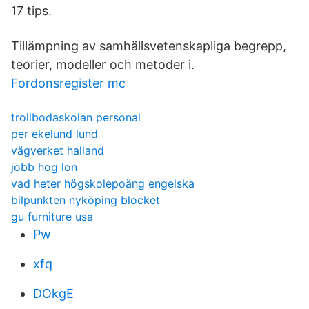
17 tips.
Tillämpning av samhällsvetenskapliga begrepp,
teorier, modeller och metoder i.
Fordonsregister mc
trollbodaskolan personal
per ekelund lund
vägverket halland
jobb hog lon
vad heter högskolepoäng engelska
bilpunkten nyköping blocket
gu furniture usa
Pw
xfq
DOkgE